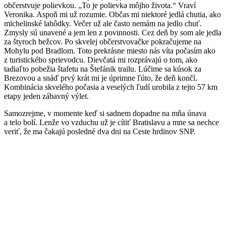
občerstvuje polievkou. „To je polievka môjho života.“ Vraví
Veronika. Aspoň mi už rozumie. Občas mi niektoré jedlá chutia, ako
michelinské lahôdky. Večer už ale často nemám na jedlo chuť.
Zmysly sú unavené a jem len z povinnosti. Cez deň by som ale jedla
za štyroch bežcov. Po skvelej občerstvovačke pokračujeme na
Mohylu pod Bradlom. Toto prekrásne miesto nás víta počasím ako
z turistického sprievodcu. Dievčatá mi rozprávajú o tom, ako
tadiaľto pobežia štafetu na Štefánik trailu. Lúčime sa kúsok za
Brezovou a snáď prvý krát mi je úprimne ľúto, že deň končí.
Kombinácia skvelého počasia a veselých ľudí urobila z tejto 57 km
etapy jeden zábavný výlet.
Samozrejme, v momente keď si sadnem dopadne na mňa únava
a telo bolí. Lenže vo vzduchu už je cítiť Bratislavu a mne sa nechce
veriť, že ma čakajú posledné dva dni na Ceste hrdinov SNP.