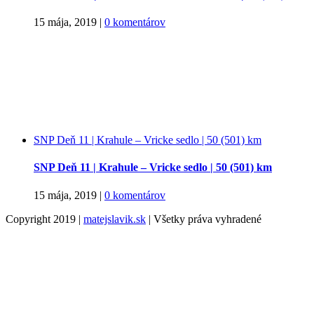
15 mája, 2019
|
0 komentárov
SNP Deň 11 | Krahule – Vricke sedlo | 50 (501) km
SNP Deň 11 | Krahule – Vricke sedlo | 50 (501) km
15 mája, 2019
|
0 komentárov
Copyright 2019 |
matejslavik.sk
| Všetky práva vyhradené
Facebook
Instagram
Email
Go
to
Top