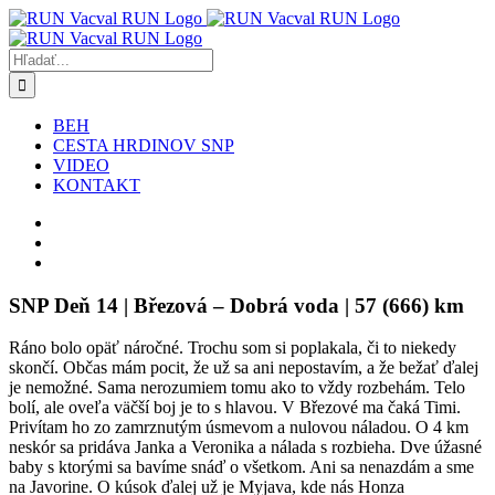
Skip
to
content
Hľadať:
BEH
CESTA HRDINOV SNP
VIDEO
KONTAKT
SNP Deň 14 | Březová – Dobrá voda | 57 (666) km
Ráno bolo opäť náročné. Trochu som si poplakala, či to niekedy
skončí. Občas mám pocit, že už sa ani nepostavím, a že bežať ďalej
je nemožné. Sama nerozumiem tomu ako to vždy rozbehám. Telo
bolí, ale oveľa väčší boj je to s hlavou. V Březové ma čaká Timi.
Privítam ho zo zamrznutým úsmevom a nulovou náladou. O 4 km
neskór sa pridáva Janka a Veronika a nálada s rozbieha. Dve úžasné
baby s ktorými sa bavíme snáď o všetkom. Ani sa nenazdám a sme
na Javorine. O kúsok ďalej už je Myjava, kde nás Honza