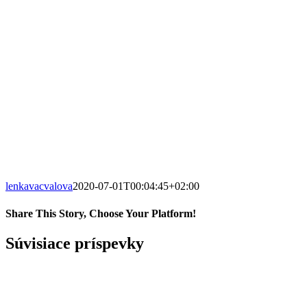
lenkavacvalova
2020-07-01T00:04:45+02:00
Share This Story, Choose Your Platform!
Facebook
Twitter
Reddit
LinkedIn
Pinterest
Email
Súvisiace príspevky